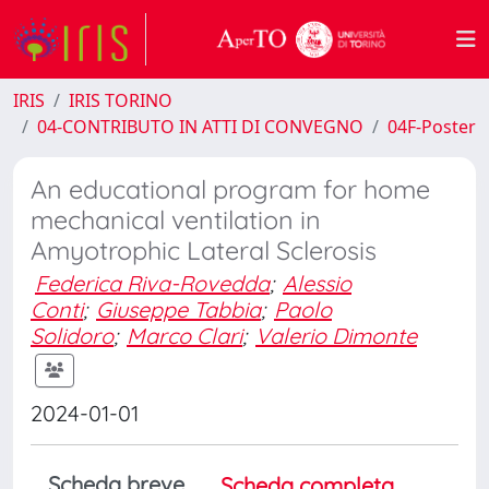
IRIS
IRIS TORINO
04-CONTRIBUTO IN ATTI DI CONVEGNO
04F-Poster
An educational program for home
mechanical ventilation in
Amyotrophic Lateral Sclerosis
Federica Riva-Rovedda
;
Alessio
Conti
;
Giuseppe Tabbia
;
Paolo
Solidoro
;
Marco Clari
;
Valerio Dimonte
2024-01-01
Scheda breve
Scheda completa