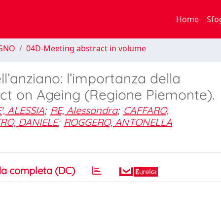
Home
Sfo
EGNO
04D-Meeting abstract in volume
’anziano: l’importanza della
 Act on Ageing (Regione Piemonte).
', ALESSIA
;
RE, Alessandra
;
CAFFARO,
RO, DANIELE
;
ROGGERO, ANTONELLA
a completa (DC)