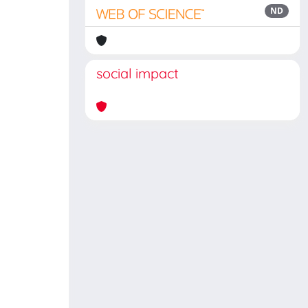
ND
social impact