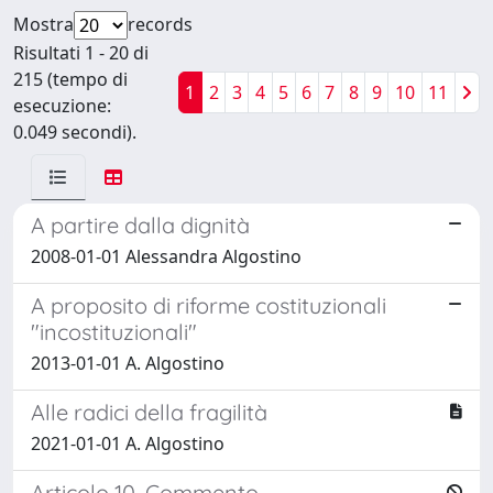
Mostra
records
Risultati 1 - 20 di
215 (tempo di
1
2
3
4
5
6
7
8
9
10
11
esecuzione:
0.049 secondi).
A partire dalla dignità
2008-01-01 Alessandra Algostino
A proposito di riforme costituzionali
"incostituzionali"
2013-01-01 A. Algostino
Alle radici della fragilità
2021-01-01 A. Algostino
Articolo 10, Commento