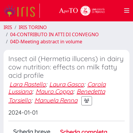
IRIS
IRIS TORINO
04-CONTRIBUTO IN ATTI DI CONVEGNO
04D-Meeting abstract in volume
Insect oil (Hermetia illucens) in dairy
cow nutrition: effects on milk fatty
acid profile
Lara Rastello
;
Laura Gasco
;
Carola
Lussiana
;
Mauro Coppa
;
Benedetta
Torsiello
;
Manuela Renna
2024-01-01
Scheda breve
Scheda completa