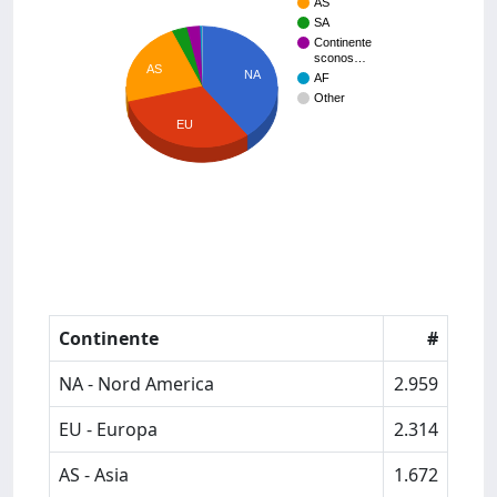
AS
SA
Continente
sconos…
AS
NA
AF
Other
EU
Continente
#
NA - Nord America
2.959
EU - Europa
2.314
AS - Asia
1.672