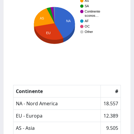
AS
SA
Continente
sconos…
AS
NA
AF
OC
Other
EU
Continente
#
NA - Nord America
18.557
EU - Europa
12.389
AS - Asia
9.505