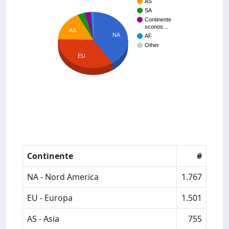
AS
SA
Continente
sconos…
AS
NA
AF
Other
EU
Continente
#
NA - Nord America
1.767
EU - Europa
1.501
AS - Asia
755