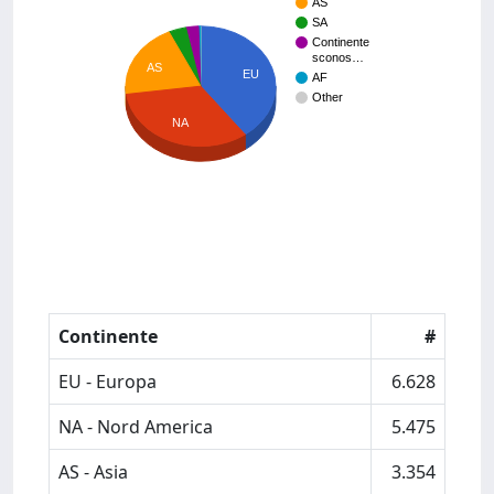
AS
SA
Continente
sconos…
AS
EU
AF
Other
NA
Continente
#
EU - Europa
6.628
NA - Nord America
5.475
AS - Asia
3.354