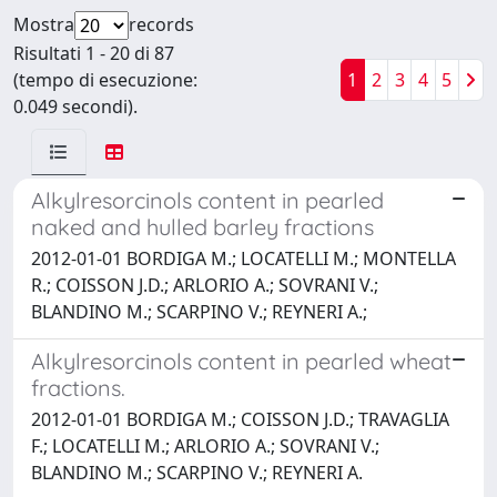
Mostra
records
Risultati 1 - 20 di 87
(tempo di esecuzione:
1
2
3
4
5
0.049 secondi).
Alkylresorcinols content in pearled
naked and hulled barley fractions
2012-01-01 BORDIGA M.; LOCATELLI M.; MONTELLA
R.; COISSON J.D.; ARLORIO A.; SOVRANI V.;
BLANDINO M.; SCARPINO V.; REYNERI A.;
Alkylresorcinols content in pearled wheat
fractions.
2012-01-01 BORDIGA M.; COISSON J.D.; TRAVAGLIA
F.; LOCATELLI M.; ARLORIO A.; SOVRANI V.;
BLANDINO M.; SCARPINO V.; REYNERI A.