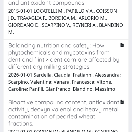
and antioxidant compounds
2015-01-01 LOCATELLI M., PAPILLO V.A., COISSON
J.D., TRAVAGLIA F., BORDIGA M., ARLORIO M.,
GIORDANO D., SCARPINO V., REYNERI A., BLANDINO
M.
Balancing nutrition and safety: How
phytochemicals and mycotoxins from
dent and flint × dent corn are affected by
different dry milling strategies
2026-01-01 Sardella, Claudia; Fratianni, Alessandra;
Scarpino, Valentina; Vanara, Francesca; Vitone,
Caroline; Panfili, Gianfranco; Blandino, Massimo
Bioactive compound content, antioxidant
activity, deoxynivalenol and heavy metal
contamination of pearled wheat
fractions.
2012-01-01 SOVRANI V.; BLANDINO M.; SCARPINO