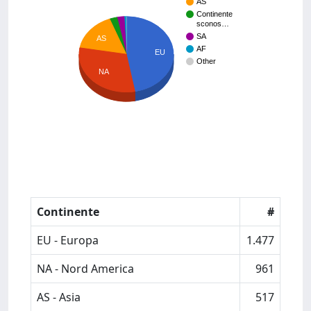
AS
Continente
sconos…
SA
AS
AF
EU
Other
NA
Continente
#
EU - Europa
1.477
NA - Nord America
961
AS - Asia
517