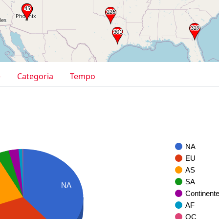
e
Categoria
Tempo
NA
EU
AS
SA
NA
Continent
AF
OC