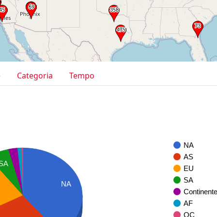
e
Categoria
Tempo
NA
AS
SA
EU
SA
NA
Continent
AF
OC