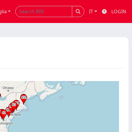
glia
IT
LOGIN