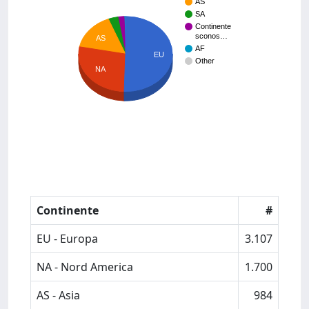
AS
SA
Continente
sconos…
AS
AF
EU
Other
NA
Continente
#
EU - Europa
3.107
NA - Nord America
1.700
AS - Asia
984