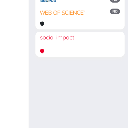
ND
social impact