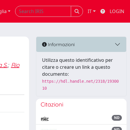
glia
IT
LOGIN
Informazioni
Utilizza questo identificativo per
 S.
;
Rio
citare o creare un link a questo
documento:
https://hdl.handle.net/2318/19300
10
Citazioni
ND
ND