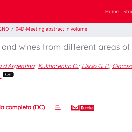
Home
Sfo
EGNO
04D-Meeting abstract in volume
 and wines from different areas of
a d’Argentina
;
Kukharenko O.
;
Liscio G. P.
;
Giacosa
.
Last
a completa (DC)