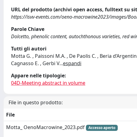
URL del prodotto (archivi open access, fulltext su sit
https://isvv-events.com/oeno-macrowine2023/images/Boo
Parole Chiave
Dolcetto, phenolic content, autochthonous varieties, red wi
Tutti gli autori
Motta G. , Paissoni M.A. , De Paolis C. , Beria d’Argentin
Cagnasso E. , Gerbi V
...
espandi
Appare nelle tipologie:
04D-Meeting abstract in volume
File in questo prodotto:
File
Motta_ OenoMacrowine_2023.pdf
Accesso aperto