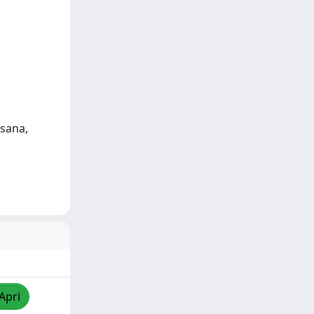
usana,
Apri