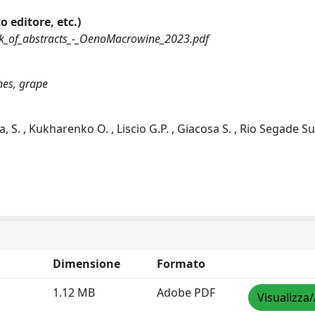
o editore, etc.)
k_of_abstracts_-_OenoMacrowine_2023.pdf
nes, grape
a, S. , Kukharenko O. , Liscio G.P. , Giacosa S. , Rio Segade S
Dimensione
Formato
1.12 MB
Adobe PDF
Visualizza/