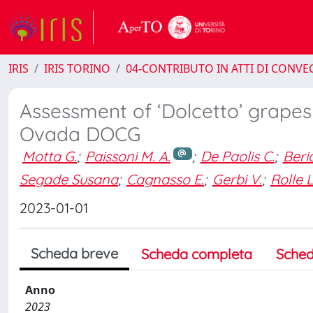
IRIS
IRIS TORINO
04-CONTRIBUTO IN ATTI DI CONV
Assessment of ‘Dolcetto’ grapes
Ovada DOCG
Motta G.
;
Paissoni M. A.
;
De Paolis C.
;
Beri
Segade Susana
;
Cagnasso E.
;
Gerbi V.
;
Rolle L
2023-01-01
Scheda breve
Scheda completa
Sched
Anno
2023