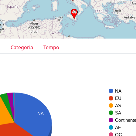
e
Categoria
Tempo
NA
EU
AS
SA
NA
Continent
AF
OC