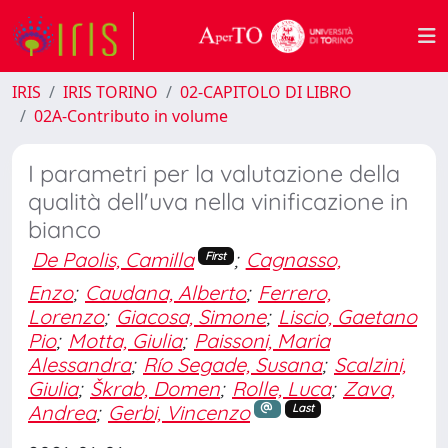
IRIS
IRIS TORINO
02-CAPITOLO DI LIBRO
02A-Contributo in volume
I parametri per la valutazione della
qualità dell'uva nella vinificazione in
bianco
De Paolis, Camilla
;
Cagnasso,
First
Enzo
;
Caudana, Alberto
;
Ferrero,
Lorenzo
;
Giacosa, Simone
;
Liscio, Gaetano
Pio
;
Motta, Giulia
;
Paissoni, Maria
Alessandra
;
Río Segade, Susana
;
Scalzini,
Giulia
;
Škrab, Domen
;
Rolle, Luca
;
Zava,
Andrea
;
Gerbi, Vincenzo
Last