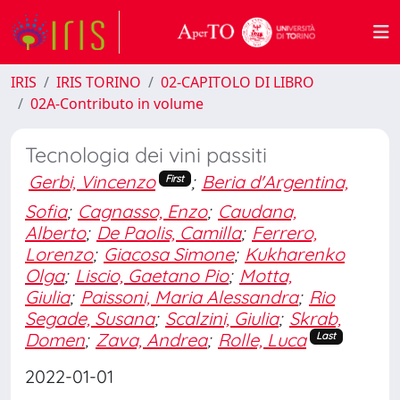
IRIS
IRIS TORINO
02-CAPITOLO DI LIBRO
02A-Contributo in volume
Tecnologia dei vini passiti
Gerbi, Vincenzo
;
Beria d'Argentina,
First
Sofia
;
Cagnasso, Enzo
;
Caudana,
Alberto
;
De Paolis, Camilla
;
Ferrero,
Lorenzo
;
Giacosa Simone
;
Kukharenko
Olga
;
Liscio, Gaetano Pio
;
Motta,
Giulia
;
Paissoni, Maria Alessandra
;
Rio
Segade, Susana
;
Scalzini, Giulia
;
Skrab,
Domen
;
Zava, Andrea
;
Rolle, Luca
Last
2022-01-01