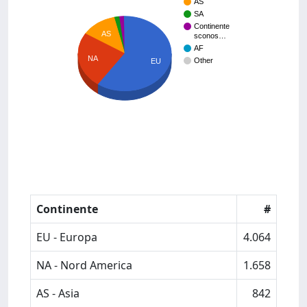
AS
SA
Continente
AS
sconos…
AF
NA
Other
EU
Continente
#
EU - Europa
4.064
NA - Nord America
1.658
AS - Asia
842