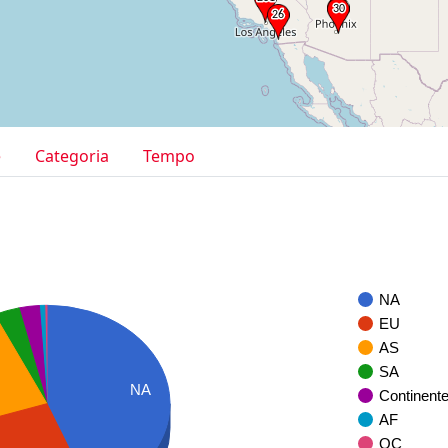
e
Categoria
Tempo
NA
EU
AS
SA
NA
Continent
AF
OC