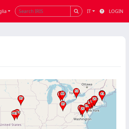
glia
IT
LOGIN