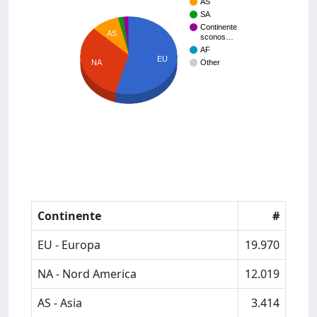
AS
SA
Continente
AS
sconos…
AF
EU
NA
Other
Continente
#
EU - Europa
19.970
NA - Nord America
12.019
AS - Asia
3.414